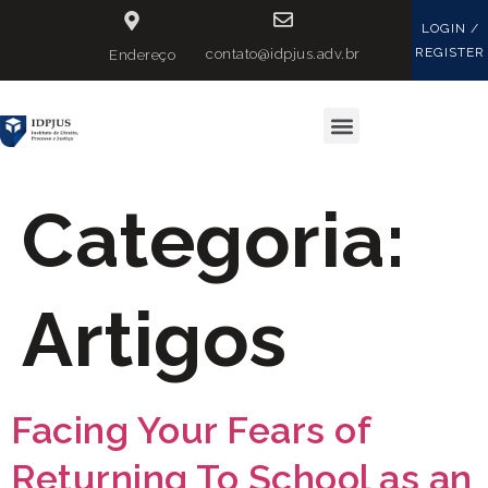
LOGIN /
REGISTER
contato@idpjus.adv.br
Endereço
Categoria:
Artigos
Facing Your Fears of
Returning To School as an