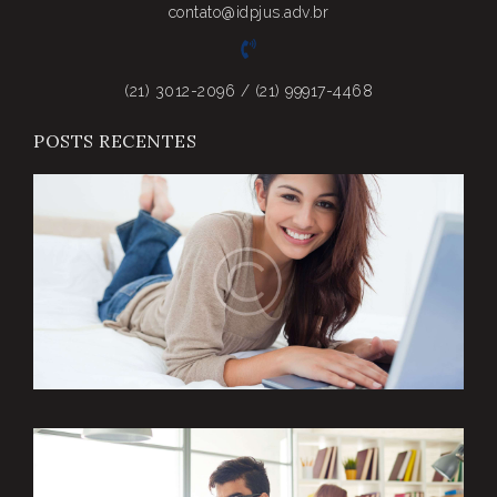
contato@idpjus.adv.br
(21) 3012-2096 / (21) 99917-4468
POSTS RECENTES
F
Y
F
R
T
a
A
a
0
A
I
L