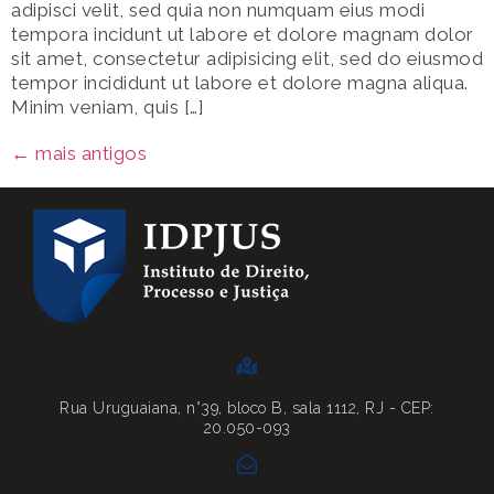
adipisci velit, sed quia non numquam eius modi
tempora incidunt ut labore et dolore magnam dolor
sit amet, consectetur adipisicing elit, sed do eiusmod
tempor incididunt ut labore et dolore magna aliqua.
Minim veniam, quis […]
←
mais antigos
Rua Uruguaiana, n°39, bloco B, sala 1112, RJ - CEP:
20.050-093